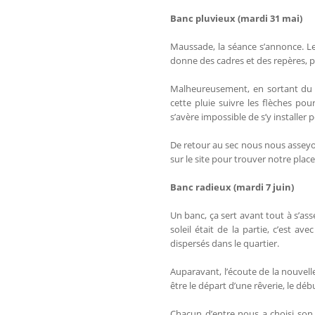
Banc pluvieux (mardi 31 mai)
Maussade, la séance s’annonce. L
donne des cadres et des repères, pou
Malheureusement, en sortant du t
cette pluie suivre les flèches pou
s’avère impossible de s’y installer 
De retour au sec nous nous asseyo
sur le site pour trouver notre plac
Banc radieux (mardi 7 juin)
Un banc, ça sert avant tout à s’ass
soleil était de la partie, c’est a
dispersés dans le quartier.
Auparavant, l’écoute de la nouvell
être le départ d’une rêverie, le dé
Chacun d’entre nous a choisi son 