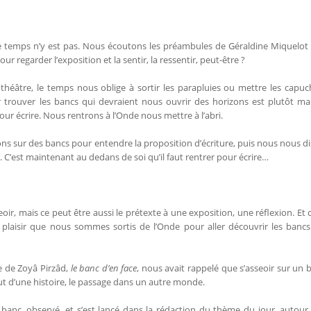
e temps n’y est pas. Nous écoutons les préambules de Géraldine Miquelot
r regarder l’exposition et la sentir, la ressentir, peut-être ?
héâtre, le temps nous oblige à sortir les parapluies ou mettre les capuc
r trouver les bancs qui devraient nous ouvrir des horizons est plutôt mala
pour écrire. Nous rentrons à l’Onde nous mettre à l’abri.
ns sur des bancs pour entendre la proposition d’écriture, puis nous nous d
e. C’est maintenant au dedans de soi qu’il faut rentrer pour écrire…
eoir, mais ce peut être aussi le prétexte à une exposition, une réflexion. E
vec plaisir que nous sommes sortis de l’Onde pour aller découvrir les bancs 
e de Zoyâ Pirzâd,
le banc d’en face
, nous avait rappelé que s’asseoir sur un 
but d’une histoire, le passage dans un autre monde.
banc, observé, et s’est lancé dans la rédaction du thème du jour, autour