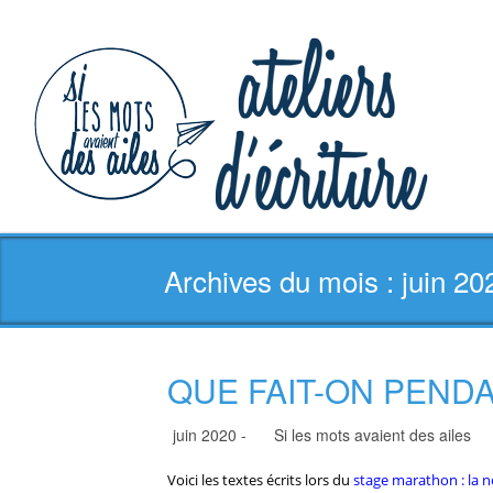
Archives du mois : juin 20
QUE FAIT-ON PEND
juin 2020 -
Si les mots avaient des ailes
Voici les textes écrits lors du
stage
marathon : la n