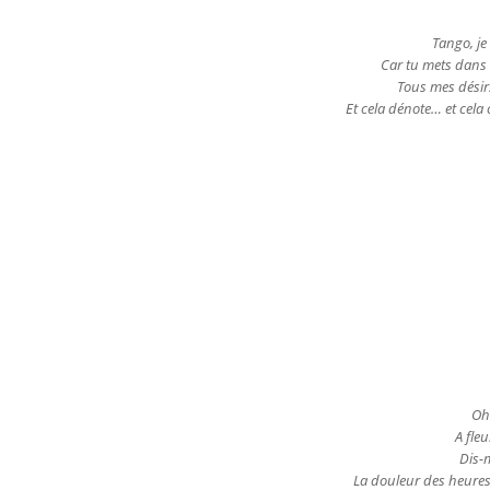
Tango, je 
Car tu mets dans 
Tous mes désir
Et cela dénote… et cel
Oh
A fle
Dis-
La douleur des heure