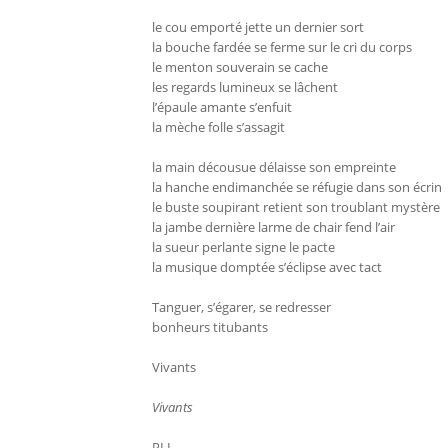
le cou emporté jette un dernier sort
la bouche fardée se ferme sur le cri du corps
le menton souverain se cache
les regards lumineux se lâchent
l’épaule amante s’enfuit
la mèche folle s’assagit
la main décousue délaisse son empreinte
la hanche endimanchée se réfugie dans son écrin
le buste soupirant retient son troublant mystère
la jambe dernière larme de chair fend l’air
la sueur perlante signe le pacte
la musique domptée s’éclipse avec tact
Tanguer, s’égarer, se redresser
bonheurs titubants
Vivants
Vivants
PLL