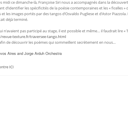
rès midi ce dimanche-là, Françoise Siri nous a accompagnés dans la découvert
d’identifier les spécificités de la poésie contemporaines et les « ficelles » 
es et les images portés par des tangos d’
Osvaldo Pugliese
et d’Astor Piazzola.
ait déjà terminé.
n’avaient pas participé au stage, il est possible et même… il faudrait lire «
//revue-texture.fr/traversee-tango.html
afin de découvrir les poèmes qui sommeillent secrètement en nous…
evos Aires and Jorge Arduh Orchestra
ontre ICI