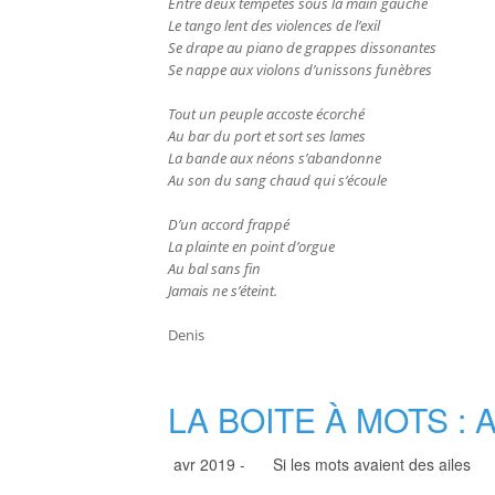
Entre deux tempêtes sous la main gauche
Le tango lent des violences de l’exil
Se drape au piano de grappes dissonantes
Se nappe aux violons d’unissons funèbres
Tout un peuple accoste écorché
Au bar du port et sort ses lames
La bande aux néons s’abandonne
Au son du sang chaud qui s‘écoule
D’un accord frappé
La plainte en point d’orgue
Au bal sans fin
Jamais ne s’éteint.
Denis
LA BOITE À MOTS : 
avr 2019 -
Si les mots avaient des ailes