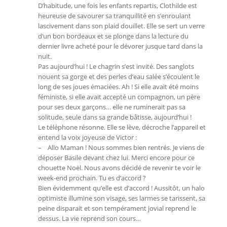
D’habitude, une fois les enfants repartis, Clothilde est
heureuse de savourer sa tranquillité en s’enroulant
lascivement dans son plaid douillet. Elle se sert un verre
d’un bon bordeaux et se plonge dans la lecture du
dernier livre acheté pour le dévorer jusque tard dans la
nuit.
Pas aujourd’hui ! Le chagrin s’est invité. Des sanglots
nouent sa gorge et des perles d’eau salée s’écoulent le
long de ses joues émaciées. Ah ! Si elle avait été moins
féministe, si elle avait accepté un compagnon, un père
pour ses deux garçons… elle ne ruminerait pas sa
solitude, seule dans sa grande bâtisse, aujourd’hui !
Le téléphone résonne. Elle se lève, décroche l’appareil et
entend la voix joyeuse de Victor :
– Allo Maman ! Nous sommes bien rentrés. Je viens de
déposer Basile devant chez lui. Merci encore pour ce
chouette Noël. Nous avons décidé de revenir te voir le
week-end prochain. Tu es d’accord ?
Bien évidemment qu’elle est d’accord ! Aussitôt, un halo
optimiste illumine son visage, ses larmes se tarissent, sa
peine disparait et son tempérament jovial reprend le
dessus. La vie reprend son cours…