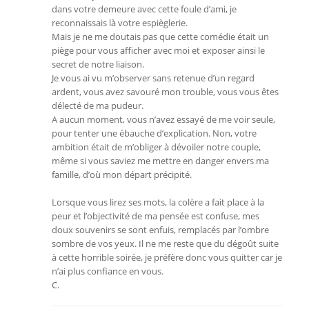
dans votre demeure avec cette foule d’ami, je
reconnaissais là votre espièglerie.
Mais je ne me doutais pas que cette comédie était un
piège pour vous afficher avec moi et exposer ainsi le
secret de notre liaison.
Je vous ai vu m’observer sans retenue d’un regard
ardent, vous avez savouré mon trouble, vous vous êtes
délecté de ma pudeur.
A aucun moment, vous n’avez essayé de me voir seule,
pour tenter une ébauche d’explication. Non, votre
ambition était de m’obliger à dévoiler notre couple,
même si vous saviez me mettre en danger envers ma
famille, d’où mon départ précipité.
Lorsque vous lirez ses mots, la colère a fait place à la
peur et l’objectivité de ma pensée est confuse, mes
doux souvenirs se sont enfuis, remplacés par l’ombre
sombre de vos yeux. Il ne me reste que du dégoût suite
à cette horrible soirée, je préfère donc vous quitter car je
n’ai plus confiance en vous.
C.