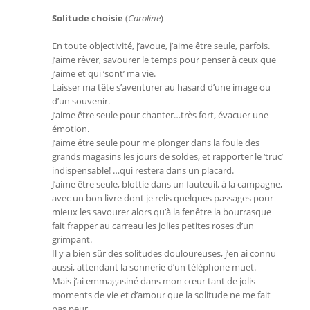
Solitude choisie
(
Caroline
)
En toute objectivité, j’avoue, j’aime être seule, parfois.
J’aime rêver, savourer le temps pour penser à ceux que
j’aime et qui ‘sont’ ma vie.
Laisser ma tête s’aventurer au hasard d’une image ou
d’un souvenir.
J’aime être seule pour chanter…très fort, évacuer une
émotion.
J’aime être seule pour me plonger dans la foule des
grands magasins les jours de soldes, et rapporter le ‘truc’
indispensable! …qui restera dans un placard.
J’aime être seule, blottie dans un fauteuil, à la campagne,
avec un bon livre dont je relis quelques passages pour
mieux les savourer alors qu’à la fenêtre la bourrasque
fait frapper au carreau les jolies petites roses d’un
grimpant.
Il y a bien sûr des solitudes douloureuses, j’en ai connu
aussi, attendant la sonnerie d’un téléphone muet.
Mais j’ai emmagasiné dans mon cœur tant de jolis
moments de vie et d’amour que la solitude ne me fait
pas peur.