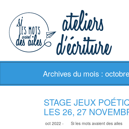
Archives du mois : octobr
STAGE JEUX POÉTI
LES 26, 27 NOVEMB
oct 2022 -
Si les mots avaient des ailes