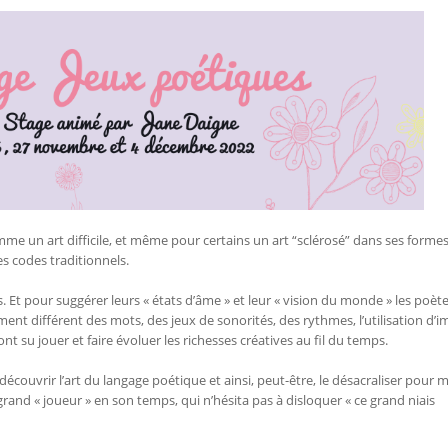
mme un art difficile, et même pour certains un art “sclérosé” dans ses forme
es codes traditionnels.
. Et pour suggérer leurs « états d’âme » et leur « vision du monde » les poèt
nt différent des mots, des jeux de sonorités, des rythmes, l’utilisation d’
 su jouer et faire évoluer les richesses créatives au fil du temps.
couvrir l’art du langage poétique et ainsi, peut-être, le désacraliser pour 
t grand « joueur » en son temps, qui n’hésita pas à disloquer « ce grand niais