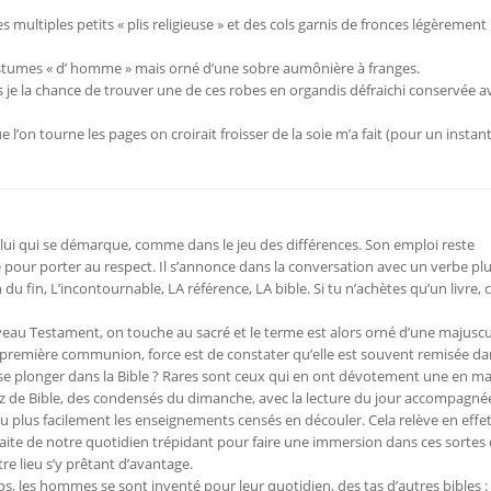
 multiples petits « plis religieuse » et des cols garnis de fronces légèrement
ostumes « d’ homme » mais orné d’une sobre aumônière à franges.
ais je la chance de trouver une de ces robes en organdis défraichi conservée a
e l’on tourne les pages on croirait froisser de la soie m’a fait (pour un instan
 Celui qui se démarque, comme dans le jeu des différences. Son emploi reste
pour porter au respect. Il s’annonce dans la conversation avec un verbe plu
du fin, L’incontournable, LA référence, LA bible. Si tu n’achètes qu’un livre, c
uveau Testament, on touche au sacré et le terme est alors orné d’une majuscule
la première communion, force est de constater qu’elle est souvent remisée d
e se plonger dans la Bible ? Rares sont ceux qui en ont dévotement une en ma
tz de Bible, des condensés du dimanche, avec la lecture du jour accompagné
eu plus facilement les enseignements censés en découler. Cela relève en effe
aite de notre quotidien trépidant pour faire une immersion dans ces sortes d
e lieu s’y prêtant d’avantage.
ps, les hommes se sont inventé pour leur quotidien, des tas d’autres bibles :