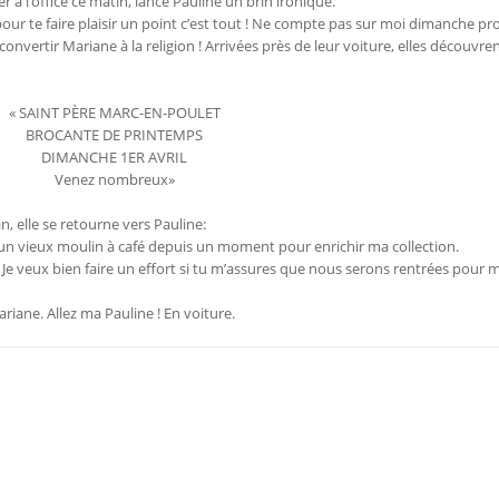
r à l’office ce matin, lance Pauline un brin ironique.
our te faire plaisir un point c’est tout ! Ne compte pas sur moi dimanche pr
 convertir Mariane à la religion ! Arrivées près de leur voiture, elles découvre
« SAINT PÈRE MARC-EN-POULET
BROCANTE DE PRINTEMPS
DIMANCHE 1ER AVRIL
Venez nombreux»
n, elle se retourne vers Pauline:
e un vieux moulin à café depuis un moment pour enrichir ma collection.
uc ! Je veux bien faire un effort si tu m’assures que nous serons rentrées pour
Mariane. Allez ma Pauline ! En voiture.