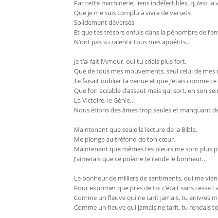
Par cette machinerie, liens indéfectibles, qu’est la v
Que je me suis complu à vivre de versets
Solidement déversés
Et que tes trésors enfuis dans la pénombre de l’en
N’ont pas su ralentir tous mes appétits…
Je t’ai fait l’Amour, oui tu criais plus fort,
Que de tous mes mouvements, seul celui de mes r
Te faisait oublier ta venue et que j’étais comme ce
Que l’on accable d’assaut mais qui sort, en son sein
La Victoire, le Génie…
Nous étions des âmes trop seules et manquant 
Maintenant que seule la lecture de la Bible,
Me plonge au tréfond de ton cœur,
Maintenant que mêmes tes pleurs me sont plus pé
J’aimerais que ce poème te rende le bonheur…
Le bonheur de milliers de sentiments, qui me vien
Pour exprimer que près de toi c’était sans cesse La
Comme un fleuve qui ne tarit jamais, tu enivres m
Comme un fleuve qui jamais ne tarit, tu rendais t