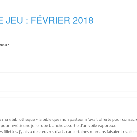
E JEU : FÉVRIER 2018
amour
res de ma « bibliothèque » la bible que mon pasteur m’avait offerte pour consac
ur revêtir une jolie robe blanche assortie d’un voile vaporeux.
es fillettes, j’y ai vu des œuvres d’art , car certaines mamans faisaient rivaliser