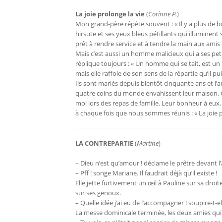
La joie prolonge la vie
(
Corinne P.
)
Mon grand-père répète souvent : « Il y a plus de b
hirsute et ses yeux bleus pétillants qui illuminent
prêt à rendre service et à tendre la main aux amis 
Mais c’est aussi un homme malicieux qui a ses petit
réplique toujours : « Un homme qui se tait, est 
mais elle raffole de son sens de la répartie qu’il p
Ils sont mariés depuis bientôt cinquante ans et l’
quatre coins du monde envahissent leur maison. C
moi lors des repas de famille. Leur bonheur à eux, 
à chaque fois que nous sommes réunis : « La joie p
LA CONTREPARTIE
(
Martine
)
– Dieu n’est qu’amour ! déclame le prêtre devant l’
– Pff ! songe Mariane. Il faudrait déjà qu’il existe !
Elle jette furtivement un œil à Pauline sur sa dro
sur ses genoux.
– Quelle idée j’ai eu de l’accompagner ! soupire-t-el
La messe dominicale terminée, les deux amies quitten