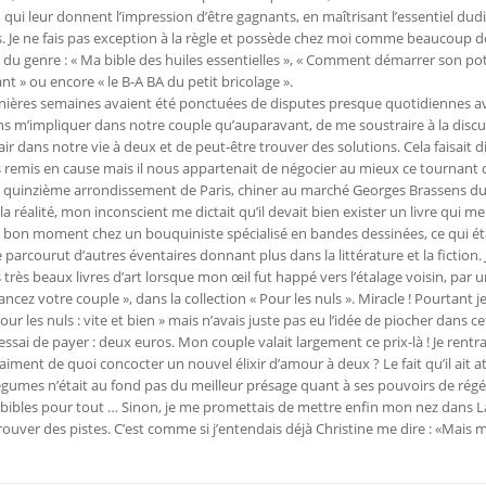
qui leur donnent l’impression d’être gagnants, en maîtrisant l’essentiel dudi
Je ne fais pas exception à la règle et possède chez moi comme beaucoup 
du genre : « Ma bible des huiles essentielles », « Comment démarrer son po
t » ou encore « le B-A BA du petit bricolage ».
dernières semaines avaient été ponctuées de disputes presque quotidiennes a
ins m’impliquer dans notre couple qu’auparavant, de me soustraire à la discu
lair dans notre vie à deux et de peut-être trouver des solutions. Cela faisait d
 remis en cause mais il nous appartenait de négocier au mieux ce tournant d
 le quinzième arrondissement de Paris, chiner au marché Georges Brassens du 
réalité, mon inconscient me dictait qu’il devait bien exister un livre qui me 
 un bon moment chez un bouquiniste spécialisé en bandes dessinées, ce qui ét
 parcourut d’autres éventaires donnant plus dans la littérature et la fiction. 
rès beaux livres d’art lorsque mon œil fut happé vers l’étalage voisin, par un
cez votre couple », dans la collection « Pour les nuls ». Miracle ! Pourtant j
ur les nuls : vite et bien » mais n’avais juste pas eu l’idée de piocher dans ce
essai de payer : deux euros. Mon couple valait largement ce prix-là ! Je rentra
iment de quoi concocter un nouvel élixir d’amour à deux ? Le fait qu’il ait at
légumes n’était au fond pas du meilleur présage quant à ses pouvoirs de rég
de bibles pour tout … Sinon, je me promettais de mettre enfin mon nez dans La
trouver des pistes. C’est comme si j’entendais déjà Christine me dire : «Mais