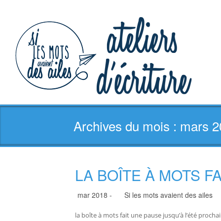
Archives du mois : mars 
LA BOÎTE À MOTS F
mar 2018 -
Si les mots avaient des ailes
la boîte à mots fait une pause jusqu’à l’été prochai