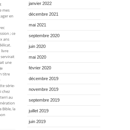
janvier 2022
t
de mes
décembre 2021
tager en
mai 2021
vec
ssion ; ce
septembre 2020
ix ans
élicat.
juin 2020
livre
servirait
mai 2020
ait une
février 2020
Je
 titre
décembre 2019
e
tte série-
novembre 2019
i chez
terri au
septembre 2019
énération
 Bible, la
juillet 2019
 mon
juin 2019