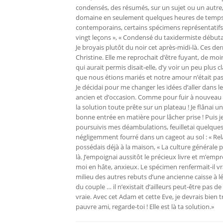
condensés, des résumés, sur un sujet ou un autre, 
domaine en seulement quelques heures de temps. 
contemporains, certains spécimens représentatifs 
vingt leçons », « Condensé du taxidermiste débutan
Je broyais plutôt du noir cet après-midi-là. Ces 
Christine. Elle me reprochait d’être fuyant, de mo
qui aurait permis disait-elle, d’y voir un peu plus c
que nous étions mariés et notre amour n’était pas
Je décidai pour me changer les idées d’aller dans
ancien et d’occasion. Comme pour fuir à nouveau la 
la solution toute prête sur un plateau ! Je flânai
bonne entrée en matière pour lâcher prise ! Puis je
poursuivis mes déambulations, feuilletai quelques t
négligemment fourré dans un cageot au sol : « Relan
possédais déjà à la maison, « La culture générale po
là. J’empoignai aussitôt le précieux livre et m’empr
moi en hâte, anxieux. Le spécimen renfermait-il vra
milieu des autres rebuts d’une ancienne caisse à 
du couple … il n’existait d’ailleurs peut-être pas 
vraie. Avec cet Adam et cette Eve, je devrais bien 
pauvre ami, regarde-toi ! Elle est là ta solution.»