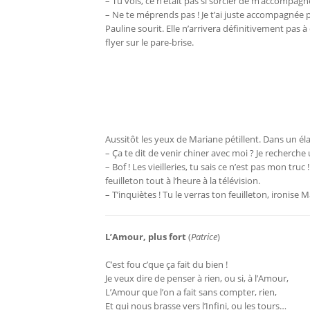
– Tu vois, ce n’était pas si sorcier de m’accompagne
– Ne te méprends pas ! Je t’ai juste accompagnée p
Pauline sourit. Elle n’arrivera définitivement pas à
flyer sur le pare-brise.
Aussitôt les yeux de Mariane pétillent. Dans un éla
– Ça te dit de venir chiner avec moi ? Je recherch
– Bof ! Les vieilleries, tu sais ce n’est pas mon tr
feuilleton tout à l’heure à la télévision.
– T’inquiètes ! Tu le verras ton feuilleton, ironise 
L’Amour, plus fort
(
Patrice
)
C’est fou c’que ça fait du bien !
Je veux dire de penser à rien, ou si, à l’Amour,
L’Amour que l’on a fait sans compter, rien,
Et qui nous brasse vers l’Infini, ou les tours…