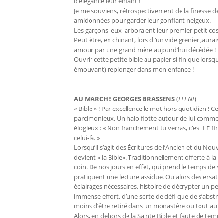
d’élégance leur enfant !
Je me souviens, rétrospectivement de la finesse des
amidonnées pour garder leur gonflant neigeux.
Les garçons eux arboraient leur premier petit c
Peut être, en chinant, lors d ‘un vide grenier ,aur
amour par une grand mère aujourd’hui décédée !
Ouvrir cette petite bible au papier si fin que lorsqu
émouvant) replonger dans mon enfance !
AU MARCHE GEORGES BRASSENS
(
ELENI
)
« Bible » ! Par excellence le mot hors quotidien !
parcimonieux. Un halo flotte autour de lui comme 
élogieux : « Non franchement tu verras, c’est LE fin 
celui-là. »
Lorsqu’il s’agit des Écritures de l’Ancien et du No
devient « la Bible». Traditionnellement offerte à 
coin. De nos jours en effet, qui prend le temps d
pratiquent une lecture assidue. Ou alors des ersa
éclairages nécessaires, histoire de décrypter un p
immense effort, d’une sorte de défi que de s’abstr
moins d’être retiré dans un monastère ou tout autr
Alors, en dehors de la Sainte Bible et faute de tem