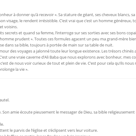
onheur à donner qu’à recevoir ». Sa stature de géant, ses cheveux blancs, sa
 son visage, le rendent irrésistible. C’est vrai que c’est un homme généreux, t
et voisins.
s secrets et quand sa femme, l’interroge sur ses sorties avec ses bons copain
un homme prudent ». Toutes ces formules agacent un peu ma grand-mère bien
uise dans sa bible, toujours à portée de main sur sa table de nuit.
amour des voyages a jalonné toute leur longue existence. Les trésors chinés 
’est une vraie caverne d’Ali Baba que nous explorons avec bonheur, mes co
c’est de nous voir curieux de tout et plein de vie. C’est pour cela qu’ils nous
rolonge la vie ».
autel.
ite. Son amie écoute pieusement le messager de Dieu, sa bible religieusement
le.
t le parvis de l’église et s’éclipsent vers leur voiture.