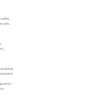
ailles,
 rails.
s,
uré…
parapluie,
euissent.
 guerre »
re :