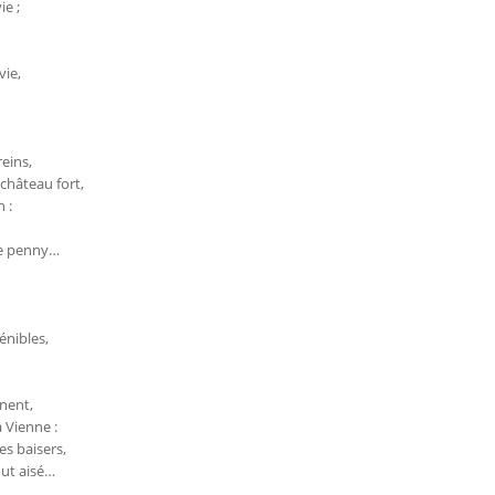
ie ;
vie,
eins,
 château fort,
 :
de penny…
nibles,
nent,
 Vienne :
es baisers,
out aisé…