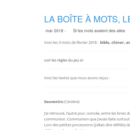
LA BOÎTE À MOTS, L
mar 2018 -
Si les mots avaient des ailes
Voici les 3 mots de février 2018 :
bible, chiner, 
voir les règles du jeu ici
Voici les textes que nous avons reçus :
Souvenirs
(
Caroline
)
J’ai retrouvé, l’autre jour, coincée, entre les liv
communion. Communion que j’avais faite surtout po
Lors des petites processions (j’allais dire défilés) d