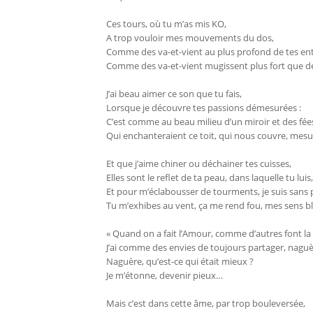
Ces tours, où tu m’as mis KO,
A trop vouloir mes mouvements du dos,
Comme des va-et-vient au plus profond de tes entr
Comme des va-et-vient mugissent plus fort que des
J’ai beau aimer ce son que tu fais,
Lorsque je découvre tes passions démesurées :
C’est comme au beau milieu d’un miroir et des fée
Qui enchanteraient ce toit, qui nous couvre, mes
Et que j’aime chiner ou déchainer tes cuisses,
Elles sont le reflet de ta peau, dans laquelle tu luis,
Et pour m’éclabousser de tourments, je suis sans 
Tu m’exhibes au vent, ça me rend fou, mes sens bl
« Quand on a fait l’Amour, comme d’autres font la
J’ai comme des envies de toujours partager, naguè
Naguère, qu’est-ce qui était mieux ?
Je m’étonne, devenir pieux…
Mais c’est dans cette âme, par trop bouleversée,