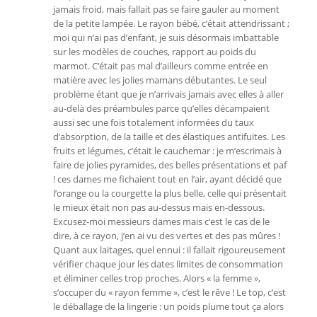
jamais froid, mais fallait pas se faire gauler au moment
de la petite lampée. Le rayon bébé, c’était attendrissant ;
moi qui n’ai pas d’enfant, je suis désormais imbattable
sur les modèles de couches, rapport au poids du
marmot. C’était pas mal d’ailleurs comme entrée en
matière avec les jolies mamans débutantes. Le seul
problème étant que je n’arrivais jamais avec elles à aller
au-delà des préambules parce qu’elles décampaient
aussi sec une fois totalement informées du taux
d’absorption, de la taille et des élastiques antifuites. Les
fruits et légumes, c’était le cauchemar : je m’escrimais à
faire de jolies pyramides, des belles présentations et paf
! ces dames me fichaient tout en l’air, ayant décidé que
l’orange ou la courgette la plus belle, celle qui présentait
le mieux était non pas au-dessus mais en-dessous.
Excusez-moi messieurs dames mais c’est le cas de le
dire, à ce rayon, j’en ai vu des vertes et des pas mûres !
Quant aux laitages, quel ennui : il fallait rigoureusement
vérifier chaque jour les dates limites de consommation
et éliminer celles trop proches. Alors « la femme »,
s’occuper du « rayon femme », c’est le rêve ! Le top, c’est
le déballage de la lingerie : un poids plume tout ça alors