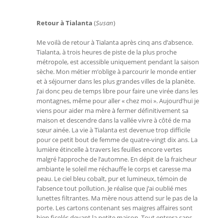
Retour à Tialanta
(
Susan
)
Me voilà de retour à Tialanta après cinq ans d’absence.
Tialanta, à trois heures de piste de la plus proche
métropole, est accessible uniquement pendant la saison
sèche. Mon métier m’oblige à parcourir le monde entier
et à séjourner dans les plus grandes villes de la planète.
J’ai donc peu de temps libre pour faire une virée dans les
montagnes, même pour aller « chez moi ». Aujourd’hui je
viens pour aider ma mère à fermer définitivement sa
maison et descendre dans la vallée vivre à côté de ma
sœur ainée. La vie à Tialanta est devenue trop difficile
pour ce petit bout de femme de quatre-vingt dix ans. La
lumière étincelle à travers les feuilles encore vertes
malgré l’approche de l’automne. En dépit de la fraicheur
ambiante le soleil me réchauffe le corps et caresse ma
peau. Le ciel bleu cobalt, pur et lumineux, témoin de
l’absence tout pollution. Je réalise que j’ai oublié mes
lunettes filtrantes. Ma mère nous attend sur le pas de la
porte. Les cartons contenant ses maigres affaires sont
bien ficelés devant la petite maison. Tout entrera sans