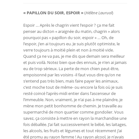
« PAPILLON DU SOIR, ESPOIR »
(
Hélène Lauruol
)
Espoir … Après le chagrin vient l’espoir ? ça me fait
penser au dicton « araignée du matin, chagrin » alors
pourquoi pas « papillon du soir, espoir » … Oh, de
l’espoir, j’en ai toujours eu. Je suis plutôt optimiste, le
verre toujours à moitié plein et non à moitié vide.
Quand ça ne va pas, je me dis que demain sera meilleur
et puis voilà. Notez bien que des ennuis, je n’en ai jamais
eu de trop sérieux. La perte de mon chien peut-être,
empoisonné par les voisins -il faut vous dire qu’on ne
s’entend pas très bien, mais faire payer les animaux,
c’est moche tout de même- ou encore la fois où je suis
resté coincé l’après-midi entier dans l’ascenseur de
l’immeuble. Non, vraiment, je n’ai pas à me plaindre, je
mène mon petit bonhomme de chemin. Je travaille au
supermarché de mon quartier comme gondolier. Vous
savez, ça consiste à mettre en rayon la marchandise une
fois déballée. J’ai fait successivement le bébé, les laitages,
les alcools, les fruits et légumes et tout récemment j’ai
été promu au rayon femme ! Au rayon alcool, je n’avais