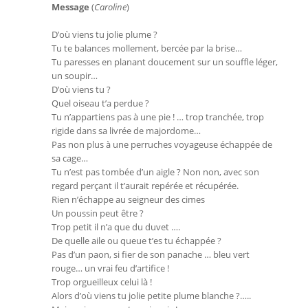
Message
(
Caroline
)
D’où viens tu jolie plume ?
Tu te balances mollement, bercée par la brise…
Tu paresses en planant doucement sur un souffle léger,
un soupir…
D’où viens tu ?
Quel oiseau t’a perdue ?
Tu n’appartiens pas à une pie ! … trop tranchée, trop
rigide dans sa livrée de majordome…
Pas non plus à une perruches voyageuse échappée de
sa cage…
Tu n’est pas tombée d’un aigle ? Non non, avec son
regard perçant il t’aurait repérée et récupérée.
Rien n’échappe au seigneur des cimes
Un poussin peut être ?
Trop petit il n’a que du duvet ….
De quelle aile ou queue t’es tu échappée ?
Pas d’un paon, si fier de son panache … bleu vert
rouge… un vrai feu d’artifice !
Trop orgueilleux celui là !
Alors d’où viens tu jolie petite plume blanche ?…..