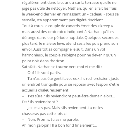
régulièrement dans la cour ou sur la terrasse qu’elle ne
juge pas utile de nettoyer. Nathan, qui en a fait les frais
le week-end dernier en ramassant un « cadeau » sous sa
semelle, n’a apparemment pas digéré l’incident.
Tout à coup, le couple de canards émet des « kreep »
mais aussi des « rab-rab » indiquant à Nathan qu’il les
dérange dans leur période nuptiale. Quelques secondes
plus tard, le mâle se lève, étend ses ailes puis prend son
envol. Aussitôt sa compagne le suit. Dans un vol
harmonieux, le couple s’éloigne pour ne devenir qu’un
point noir dans l’horizon.
Satisfait, Nathan se tourne vers moi et me dit :
– Ouf ! Ils sont partis.
– Tu n’as pas été gentil avec eux. Ils recherchaient juste
un endroit tranquille pour se reposer avec l’espoir d’être
accueillis chaleureusement.
– T’es sûre ? Ils reviendront peut-être demain alors…
Dis ! Ils reviendront ?
– Je ne sais pas. Mais s’ils reviennent, tu ne les
chasseras pas cette fois-ci.
– Non. Promis, tu as ma parole.
Ah mon galopin ! Il a bon fond finalement…