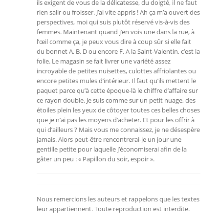
ils exigent de vous de la délicatesse, du doigté, il ne faut
rien salir ou froisser. J’ai vite appris ! Ah ça m’a ouvert des
perspectives, moi qui suis plutôt réservé vis-à-vis des
femmes. Maintenant quand j’en vois une dans la rue, à
l’œil comme ça, je peux vous dire à coup sûr si elle fait
du bonnet A, B, D ou encore F. A la Saint-Valentin, c’est la
folie. Le magasin se fait livrer une variété assez
incroyable de petites nuisettes, culottes affriolantes ou
encore petites mules d’intérieur. Il faut qu’ils mettent le
paquet parce qu’à cette époque-là le chiffre d’affaire sur
ce rayon double. Je suis comme sur un petit nuage, des
étoiles plein les yeux de côtoyer toutes ces belles choses
que je n’ai pas les moyens d’acheter. Et pour les offrir à
qui d’ailleurs ? Mais vous me connaissez, je ne désespère
jamais. Alors peut-être rencontrerai-je un jour une
gentille petite pour laquelle j’économiserai afin de la
gâter un peu : « Papillon du soir, espoir ».
Nous remercions les auteurs et rappelons que les textes
leur appartiennent. Toute reproduction est interdite.