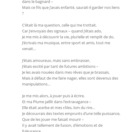
dans le bagnard –
Mais ce fils que j’avais enfanté, saurait-il garder nos liens
?
C’était là ma question, celle qui me trottait,
Car j’envoyais des signaux – quand j’étais ado,
Je me mis à découvrir la vie, plurielle et remplit de do,
J’écrivais ma musique, entre sport et amis, tout me
venait…
J’étais amoureux, mais sans embrasser,
J’étais excité par tant de futures ambitions –
Je les avais nouées dans mes rêves que je brassais,
Mais à défaut de me faire nager, elles sont devenus des
manipulations…
Je me mis alors, à jouer puis à écrire,
Et ma Plume jaillit dans l’extravagance –
Elle était acerbe et mes rôles, loin du rire…
Je découvrais des textes emprunts d’une telle puissance,
Que de les jouer me faisait mourir –
Il y avait tellement de fusion, d’émotions et de
fulgurance,