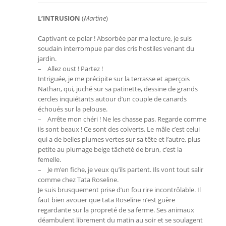
L’INTRUSION
(
Martine
)
Captivant ce polar ! Absorbée par ma lecture, je suis
soudain interrompue par des cris hostiles venant du
jardin.
– Allez oust ! Partez !
Intriguée, je me précipite sur la terrasse et aperçois
Nathan, qui, juché sur sa patinette, dessine de grands
cercles inquiétants autour d’un couple de canards
échoués sur la pelouse.
– Arrête mon chéri ! Ne les chasse pas. Regarde comme
ils sont beaux ! Ce sont des colverts. Le mâle c’est celui
qui a de belles plumes vertes sur sa tête et l’autre, plus
petite au plumage beige tâcheté de brun, c’est la
femelle.
– Je m’en fiche, je veux qu’ils partent. Ils vont tout salir
comme chez Tata Roseline.
Je suis brusquement prise d’un fou rire incontrôlable. Il
faut bien avouer que tata Roseline n’est guère
regardante sur la propreté de sa ferme. Ses animaux
déambulent librement du matin au soir et se soulagent