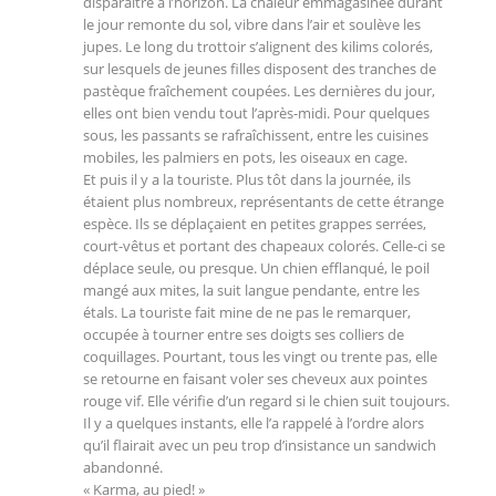
disparaître à l’horizon. La chaleur emmagasinée durant
le jour remonte du sol, vibre dans l’air et soulève les
jupes. Le long du trottoir s’alignent des kilims colorés,
sur lesquels de jeunes filles disposent des tranches de
pastèque fraîchement coupées. Les dernières du jour,
elles ont bien vendu tout l’après-midi. Pour quelques
sous, les passants se rafraîchissent, entre les cuisines
mobiles, les palmiers en pots, les oiseaux en cage.
Et puis il y a la touriste. Plus tôt dans la journée, ils
étaient plus nombreux, représentants de cette étrange
espèce. Ils se déplaçaient en petites grappes serrées,
court-vêtus et portant des chapeaux colorés. Celle-ci se
déplace seule, ou presque. Un chien efflanqué, le poil
mangé aux mites, la suit langue pendante, entre les
étals. La touriste fait mine de ne pas le remarquer,
occupée à tourner entre ses doigts ses colliers de
coquillages. Pourtant, tous les vingt ou trente pas, elle
se retourne en faisant voler ses cheveux aux pointes
rouge vif. Elle vérifie d’un regard si le chien suit toujours.
Il y a quelques instants, elle l’a rappelé à l’ordre alors
qu’il flairait avec un peu trop d’insistance un sandwich
abandonné.
« Karma, au pied! »