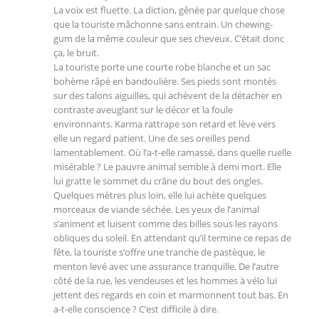
La voix est fluette. La diction, gênée par quelque chose
que la touriste mâchonne sans entrain. Un chewing-
gum de la même couleur que ses cheveux. C’était donc
ça, le bruit.
La touriste porte une courte robe blanche et un sac
bohème râpé en bandoulière. Ses pieds sont montés
sur des talons aiguilles, qui achèvent de la détacher en
contraste aveuglant sur le décor et la foule
environnants. Karma rattrape son retard et lève vers
elle un regard patient. Une de ses oreilles pend
lamentablement. Où l’a-t-elle ramassé, dans quelle ruelle
misérable ? Le pauvre animal semble à demi mort. Elle
lui gratte le sommet du crâne du bout des ongles.
Quelques mètres plus loin, elle lui achète quelques
morceaux de viande séchée. Les yeux de l’animal
s’animent et luisent comme des billes sous les rayons
obliques du soleil. En attendant qu’il termine ce repas de
fête, la touriste s’offre une tranche de pastèque, le
menton levé avec une assurance tranquille. De l’autre
côté de la rue, les vendeuses et les hommes à vélo lui
jettent des regards en coin et marmonnent tout bas. En
a-t-elle conscience ? C’est difficile à dire.