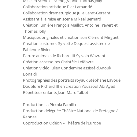
Mise en scène et scénographie Thomas Jolly
Collaboration artistique Pier Lamandé
Collaboration dramaturgique Julie Lerat-Gersant
Assistant à la mise en scène Mikaël Bernard
Création lumière François Maillot, Antoine Travert et
Thomas Jolly
Musiques originales et création son Clément Mirguet
Création costumes Sylvette Dequest assistée de
Fabienne Rivier
Parure animale de Richard III Sylvain Wavrant
Création accessoires Christèle Lefèbvre
Création vidéo Julien Condemine assisté d’Anouk
Bonaldi
Photographies des portraits royaux Stéphane Lavoué
Doublure Richard III en création Youssouf Abi Ayad
Répétiteur enfants Jean-Marc Talbot
Production La Piccola Familia
Production déléguée Théâtre National de Bretagne /
Rennes
Coproduction Odéon – Théâtre de l’Europe