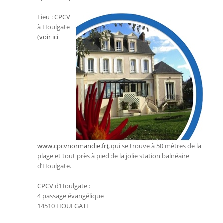
Lieu :
CPCV
à Houlgate
(
voir ici
www.cpcvnormandie.fr),
qui se trouve à 50 mètres de la
plage et tout près à pied de la jolie station balnéaire
d’Houlgate.
CPCV d’Houlgate :
4 passage évangélique
14510 HOULGATE