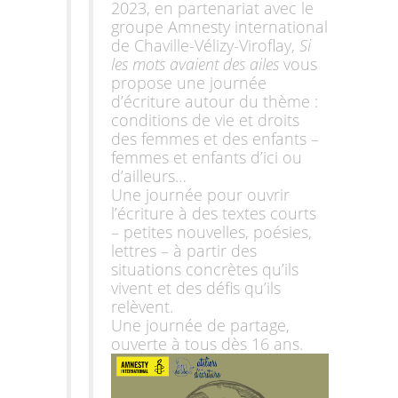
2023, en partenariat avec le
groupe Amnesty international
de Chaville-Vélizy-Viroflay,
Si
les mots avaient des ailes
vous
propose une journée
d’écriture autour du thème :
conditions de vie et droits
des femmes et des enfants –
femmes et enfants d’ici ou
d’ailleurs…
Une journée pour ouvrir
l’écriture à des textes courts
– petites nouvelles, poésies,
lettres – à partir des
situations concrètes qu’ils
vivent et des défis qu’ils
relèvent.
Une journée de partage,
ouverte à tous dès 16 ans.