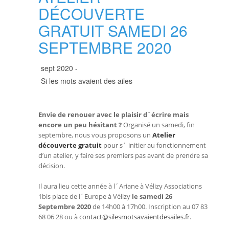
DÉCOUVERTE
GRATUIT SAMEDI 26
SEPTEMBRE 2020
sept 2020 -
Si les mots avaient des ailes
Envie de renouer avec le plaisir d´écrire mais
encore un peu hésitant ?
Organisé un samedi, fin
septembre, nous vous proposons un
A
telier
découverte gratuit
pour s´ initier au fonctionnement
d’un atelier, y faire ses premiers pas avant de prendre sa
décision.
Il aura lieu cette année à l´Ariane à Vélizy Associations
1bis place de l´Europe à Vélizy
le samedi 26
Septembre 2020
de 14h00 à 17h00. Inscription au 07 83
68 06 28 ou à
contact@silesmotsavaientdesailes.fr
.