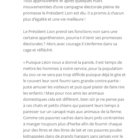
Tous approuvèrent et après quelques nuits
mouvementées d’une campagne électorale pleine de
promesse le Président Lion est élu. Il a promis à chacun
plus d’égalité et une vie meilleure !
Le Président Lion prend ses fonctions non sans une
certaine appréhension, pourra-t-il tenir ses promesses
électorales ? Alors avec courage il s’enferme dans sa
cage et réfléchit.
« Puisque Léon nous a donné la parole, il est temps de
mettre les hommes à notre service, pour la population
du zoo ce ne sera pas trop difficile puisque déjà le gite et
le couvert leur sont fourni sans grande contre-partie :
juste amuser les visiteurs et puis quel plaisir de faire rire
les enfants ! Mais pour nos amis les animaux
domestiques cela est différent, bien sûr je ne pense pas
à ces chats et petits chiens qui passent leurs temps à
paresser sur un canapé mais aux animaux de la ferme.
Comme ces pauvres vaches dans leurs prés contraintes
à manger toujours plus d’herbe afin de fournir chaque
jour des litres et des litres de lait et ces pauvres poules
kidnappées dans de grands hangars sans jamais voir le