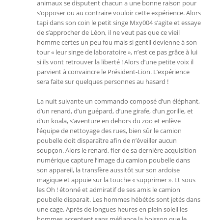
animaux se disputent chacun a une bonne raison pour
s’opposer ou au contraire vouloir cette expérience. Alors
tapi dans son coin le petit singe Mxy004 s’agite et essaye
de s’approcher de Léon, il ne veut pas que ce vieil
homme certes un peu fou mais si gentil devienne à son
tour « leur singe de laboratoire », n’est ce pas grâce à lui
si ils vont retrouver la liberté ! Alors d’une petite voix il
parvient à convaincre le Président-Lion. L’expérience
sera faite sur quelques personnes au hasard !
La nuit suivante un commando composé d’un éléphant,
d’un renard, d’un guépard, d’une girafe, d’un gorille, et
d’un koala, s’aventure en dehors du zoo et enlève
l’équipe de nettoyage des rues, bien sûr le camion
poubelle doit disparaître afin de n’éveiller aucun
soupçon. Alors le renard, fier de sa dernière acquisition
numérique capture l’image du camion poubelle dans
son appareil, la transfère aussitôt sur son ardoise
magique et appuie sur la touche « supprimer ». Et sous
les Oh ! étonné et admiratif de ses amis le camion
poubelle disparait. Les hommes hébétés sont jetés dans
une cage. Après de longues heures en plein soleil les
hommes acceptent sans méfiance la boisson que le